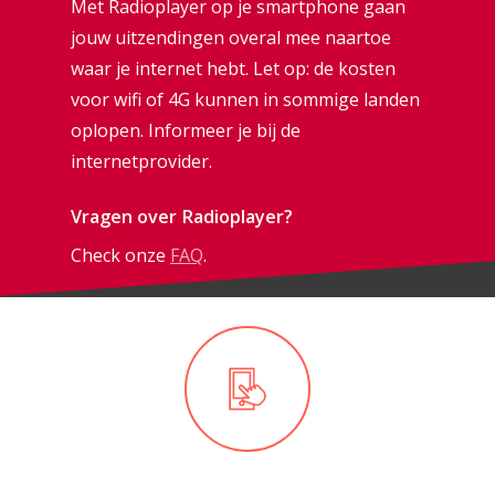
Met Radioplayer op je smartphone gaan
jouw uitzendingen overal mee naartoe
waar je internet hebt. Let op: de kosten
voor wifi of 4G kunnen in sommige landen
oplopen. Informeer je bij de
internetprovider.
Vragen over Radioplayer?
Check onze
FAQ
.