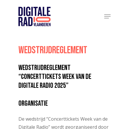
Skip
to
Menu
Close
main
Menu
content
Wedstrijdreglement
WEDSTRIJDREGLEMENT
“Concerttickets
Week
van
de
Digitale
Radio
2025”
ORGANISATIE
De wedstrijd “Concerttickets Week van de
Digitale Radio” wordt georganiseerd door